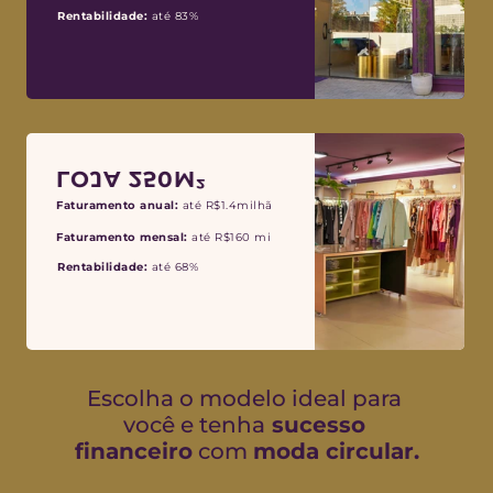
Rentabilidade:
 até 83%
LOJA 250M²
Faturamento anual:
 até R$1.4milhão
Faturamento mensal:
 até R$160 mil
Rentabilidade:
 até 68%
Escolha o modelo ideal para 
você e tenha
 sucesso
financeiro
 com 
moda circular.