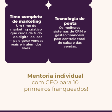
Time completo 
Tecnologia de 
de marketing
ponta
Um time de 
Os melhores 
marketing criativo 
sistemas de CRM e 
que cuida de tudo 
gestão financeira 
— do digital ao local 
para controle total 
— para gerar vendas 
do caixa e das 
reais e ir além dos 
vendas.
likes.
Mentoria individual
com CEO para 10 
primeiros franqueados!