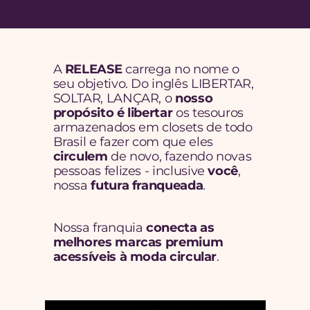
E
S
T
I
L
O
|
S
U
S
T
E
N
T
A
B
I
L
I
D
A
D
E
|
S
U
C
E
S
S
O
F
I
N
A
N
C
E
I
R
O
|
M
O
D
A
C
I
R
C
U
L
A
R
A 
RELEASE 
carrega no nome o 
seu objetivo. Do inglês LIBERTAR, 
SOLTAR, LANÇAR, o 
nosso 
propósito é libertar
 os tesouros 
armazenados em closets de todo 
Brasil e fazer com que eles 
circulem
 de novo, fazendo novas 
pessoas felizes - inclusive 
você
, 
nossa
 futura franqueada
.
Nossa franquia
 conecta as 
melhores marcas premium 
acessíveis à moda circular
. 